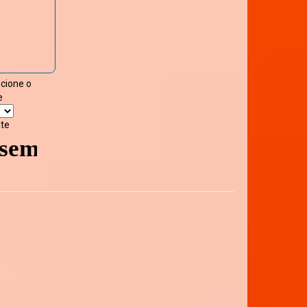
ecione o
e
ate
pre