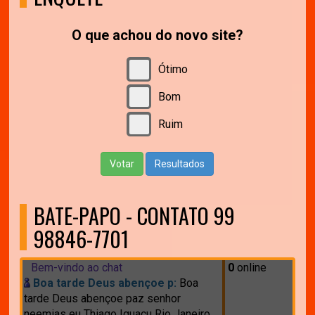
O que achou do novo site?
Ótimo
Bom
Ruim
Votar
Resultados
BATE-PAPO - CONTATO 99
98846-7701
Bem-vindo ao chat
0
online
Boa tarde Deus abençoe p:
Boa
tarde Deus abençoe paz senhor
neemias eu Thiago Iguaçu Rio Janeiro