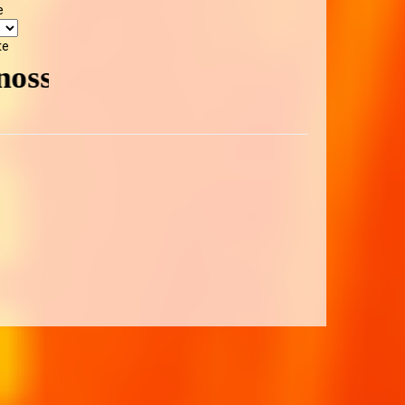
e
te
te - Volte sempre