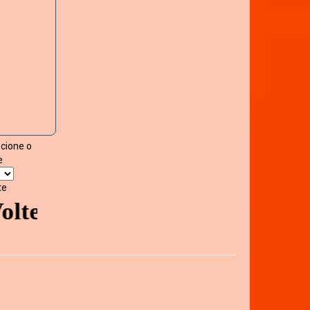
ecione o
e
te
e sempre